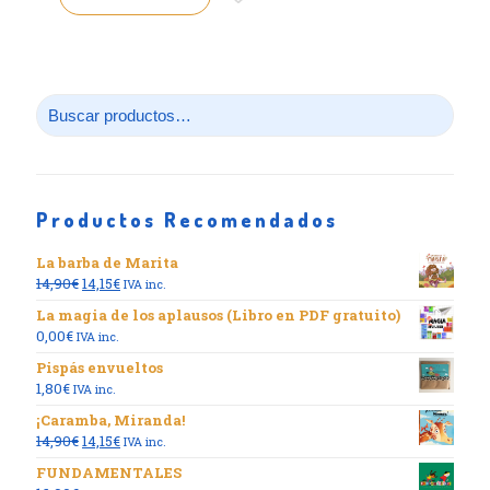
Productos Recomendados
La barba de Marita
El
El
14,90
€
14,15
€
IVA inc.
precio
precio
La magia de los aplausos (Libro en PDF gratuito)
original
actual
0,00
€
IVA inc.
era:
es:
14,90€.
14,15€.
Pispás envueltos
1,80
€
IVA inc.
¡Caramba, Miranda!
El
El
14,90
€
14,15
€
IVA inc.
precio
precio
FUNDAMENTALES
original
actual