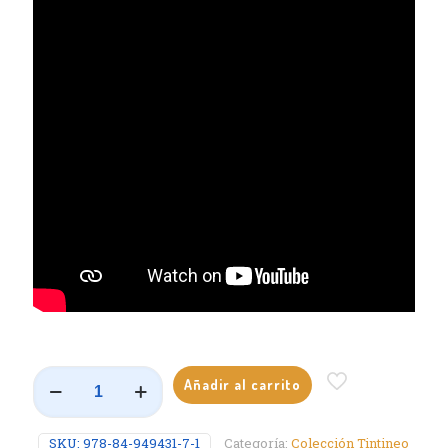
Para
Añadir al carrito
Quererte
Mejor
cantidad
SKU:
978-84-949431-7-1
Categoría:
Colección Tintineo