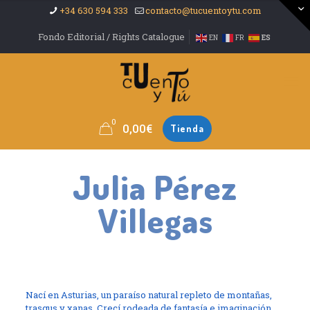
+34 630 594 333
contacto@tucuentoytu.com
Fondo Editorial / Rights Catalogue
EN
FR
ES
0
0,00
€
Tienda
Julia Pérez
Villegas
Nací en Asturias, un paraíso natural repleto de montañas,
trasgus y xanas. Crecí rodeada de fantasía e imaginación,