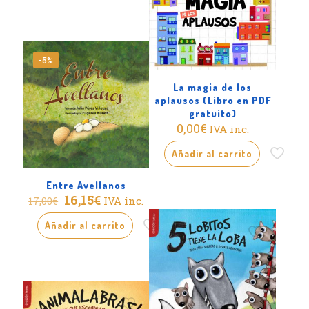
16,90€.
16,70€.
-5%
La magia de los
aplausos (Libro en PDF
gratuito)
0,00
€
IVA inc.
Añadir al carrito
Entre Avellanos
El
El
16,15
€
IVA inc.
17,00
€
precio
precio
original
actual
Añadir al carrito
era:
es:
17,00€.
16,15€.