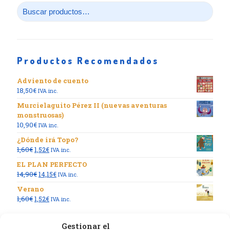
Productos Recomendados
Adviento de cuento
18,50
€
IVA inc.
Murcielaguito Pérez II (nuevas aventuras
monstruosas)
10,90
€
IVA inc.
¿Dónde irá Topo?
El
El
1,60
€
1,52
€
IVA inc.
precio
precio
EL PLAN PERFECTO
original
actual
El
El
14,90
€
14,15
€
IVA inc.
era:
es:
precio
precio
1,60€.
1,52€.
Verano
original
actual
El
El
1,60
€
1,52
€
IVA inc.
era:
es:
precio
precio
14,90€.
14,15€.
original
actual
Gestionar el
era:
es: