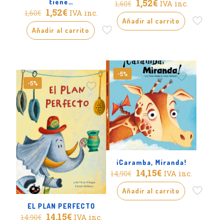
El
El
1,52
€
tiene…
IVA inc.
1,60
€
El
El
precio
precio
1,52
€
IVA inc.
1,60
€
precio
precio
original
actual
Añadir al carrito
original
actual
era:
es:
Añadir al carrito
era:
es:
1,60€.
1,52€.
1,60€.
1,52€.
-5%
-5%
¡Caramba, Miranda!
El
El
14,15
€
IVA inc.
14,90
€
precio
precio
original
actual
Añadir al carrito
era:
es:
EL PLAN PERFECTO
14,90€.
14,15€.
El
El
14,15
€
IVA inc.
14,90
€