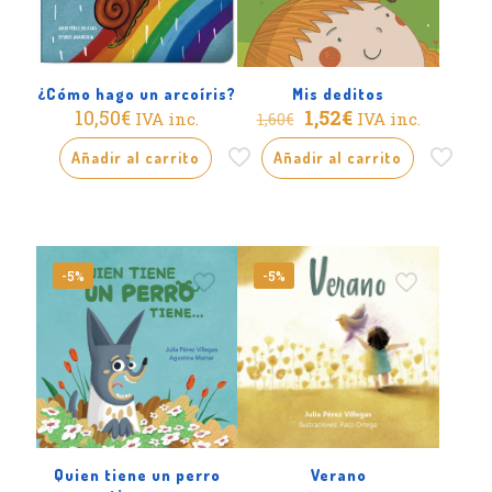
¿Cómo hago un arcoíris?
Mis deditos
El
El
10,50
€
1,52
€
IVA inc.
IVA inc.
1,60
€
precio
precio
original
actual
Añadir al carrito
Añadir al carrito
era:
es:
1,60€.
1,52€.
-5%
-5%
Quien tiene un perro
Verano