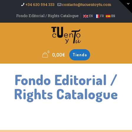
+34 630 594 333
contacto@tucuentoytu.com
Fondo Editorial / Rights Catalogue
EN
FR
ES
0
0,00
€
Tienda
Fondo Editorial /
Rights Catalogue