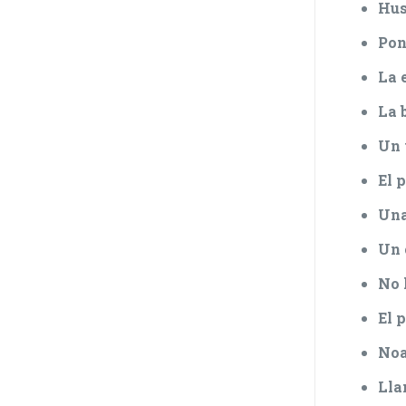
Hus
Pon
La 
La 
Un 
El 
Una
Un 
No 
El 
No
Lla