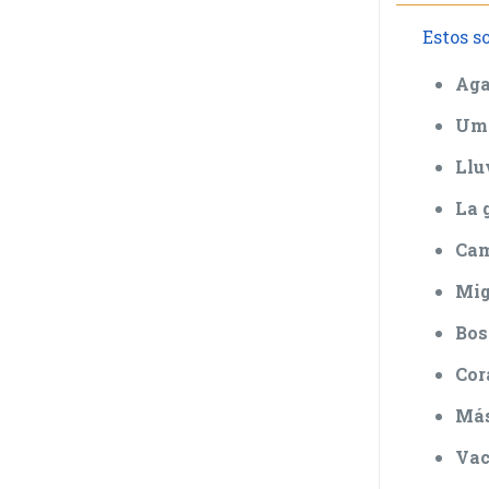
Estos s
Aga
Um
Llu
La 
Cam
Mig
Bos
Cor
Más
Vac