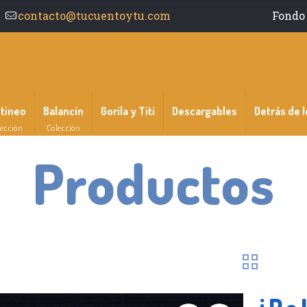
contacto@tucuentoytu.com
Fondo 
ntineo
Balancín
Gorila y Titi
Descargables
Detrás de l
ección
Colección
Productos