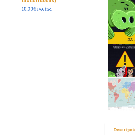
monstruosas)
1,60€.
1,52€.
10,90
€
IVA inc.
Descripci