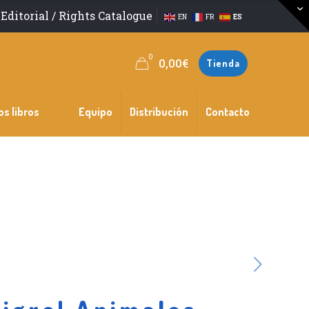
Editorial / Rights Catalogue
EN
FR
ES
0
0,00
€
Tienda
os libros
Equipo
Distribución
Contacto