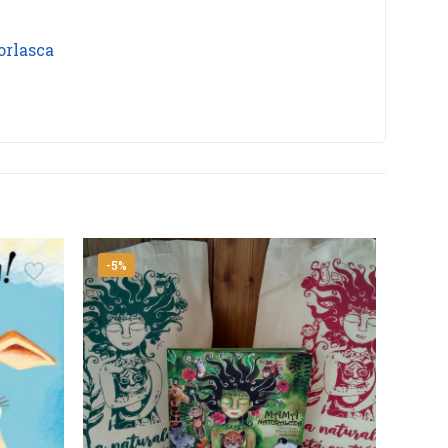
orlasca
-5%