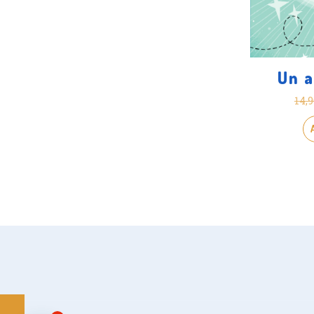
Un 
14,9