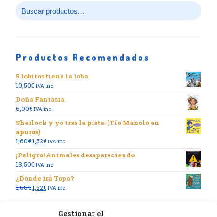
Productos Recomendados
5 lobitos tiene la loba
10,50
€
IVA inc.
Doña Fantasía
6,90
€
IVA inc.
Sherlock y yo tras la pista. (Tío Manolo en
apuros)
El
El
1,60
€
1,52
€
IVA inc.
precio
precio
¡Peligro! Animales desapareciendo
original
actual
18,50
€
IVA inc.
era:
es:
1,60€.
1,52€.
¿Dónde irá Topo?
El
El
1,60
€
1,52
€
IVA inc.
precio
precio
original
actual
Gestionar el
era:
es: