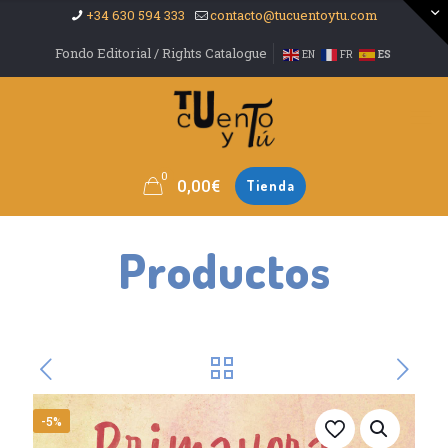
+34 630 594 333
contacto@tucuentoytu.com
Fondo Editorial / Rights Catalogue
EN
FR
ES
0
0,00
€
Tienda
Productos
-5%