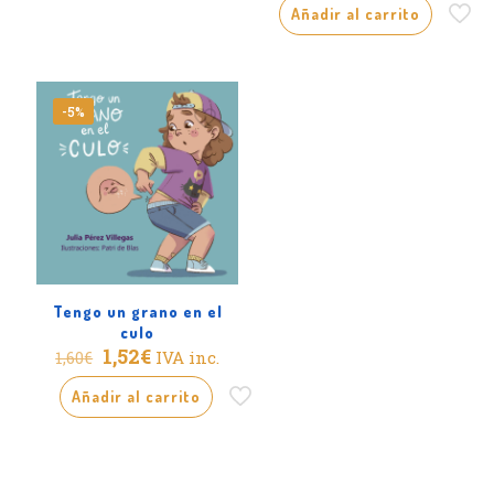
1,60€.
1,52€.
original
actual
Añadir al carrito
era:
es:
1,60€.
1,52€.
-5%
Tengo un grano en el
culo
El
El
1,52
€
IVA inc.
1,60
€
precio
precio
original
actual
Añadir al carrito
era:
es:
1,60€.
1,52€.