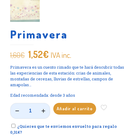
Primavera
El
El
1,52
€
IVA inc.
1,60
€
precio
precio
Primavera es un cuento rimado que te hará descubrir todas
original
actual
las experiencias de esta estación: crias de animales,
era:
es:
montañas de cerezas, lluvias de estrellas, campos de
amapolas…
1,60€.
1,52€.
Edad recomendada: desde 3 años
Primavera
Añadir al carrito
cantidad
¿Quieres que te enviemos envuelto para regalo
0,31€
?