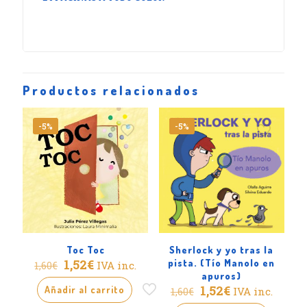
Productos relacionados
-5%
-5%
Toc Toc
Sherlock y yo tras la
El
El
1,52
€
pista. (Tío Manolo en
IVA inc.
1,60
€
precio
precio
apuros)
original
actual
El
El
1,52
€
Añadir al carrito
IVA inc.
1,60
€
era:
es:
precio
precio