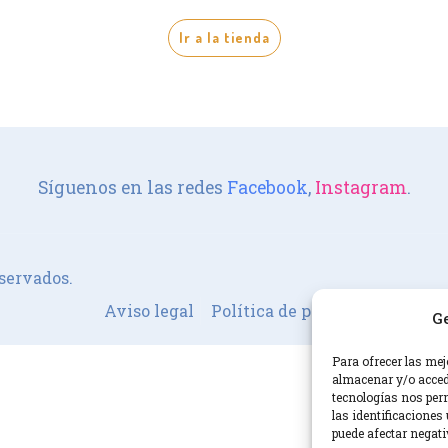
Ir a la tienda
Síguenos en las redes
Facebook
,
Instagram
.
servados.
Aviso legal
Política de privacidad
Térm
Ge
Para ofrecer las mej
almacenar y/o accede
tecnologías nos per
las identificaciones 
puede afectar negati