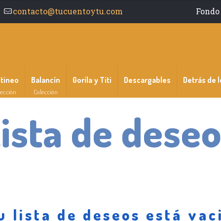
contacto@tucuentoytu.com
Fondo 
ntineo
Balancín
Gorila y Titi
Descargables
Detrás de l
ección
Colección
ista de dese
u lista de deseos está vac