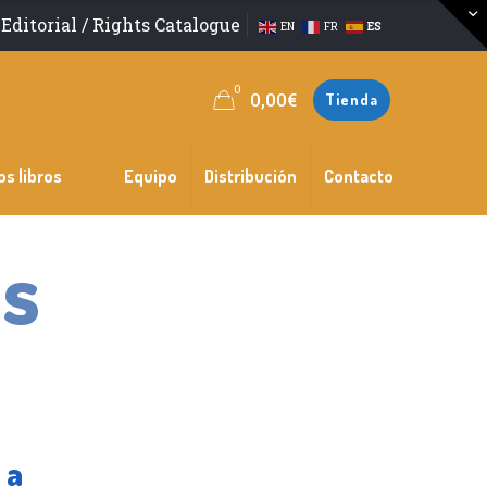
Editorial / Rights Catalogue
EN
FR
ES
0
0,00
€
Tienda
os libros
Equipo
Distribución
Contacto
os
ia