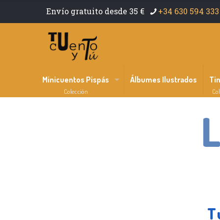
Envío gratuito desde 35 €
+34 630 594 333
Minicuentos Pispás
Álbumes Ilustrados
Ti
Colección
Col
L
T