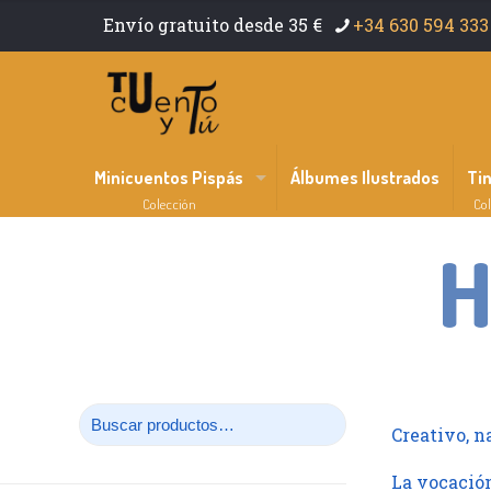
Envío gratuito desde 35 €
+34 630 594 333
Minicuentos Pispás
Álbumes Ilustrados
Ti
Colección
Col
H
Creativo, n
La vocación