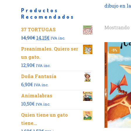
dibujo en l
Productos
Recomendados
Mostrando l
37 TORTUGAS
El
El
14,90
€
14,15
€
IVA inc.
precio
precio
Preanimales. Quiero ser
-5%
original
actual
un gato.
era:
es:
12,90
€
IVA inc.
14,90€.
14,15€.
Doña Fantasía
6,90
€
IVA inc.
Animalabras
10,50
€
IVA inc.
Quien tiene un gato
tiene...
El
El