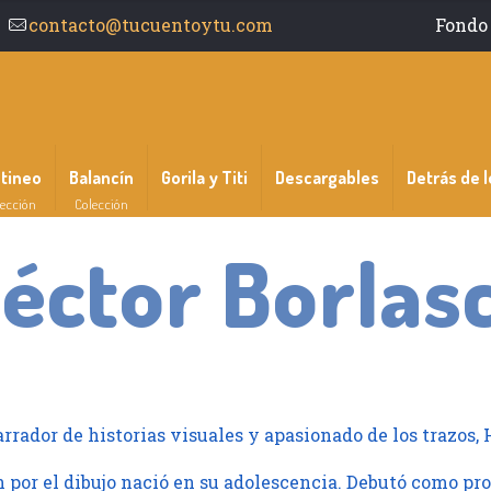
contacto@tucuentoytu.com
Fondo 
ntineo
Balancín
Gorila y Titi
Descargables
Detrás de l
ección
Colección
éctor Borlas
arrador de historias visuales y apasionado de los trazos,
 por el dibujo nació en su adolescencia. Debutó como pro