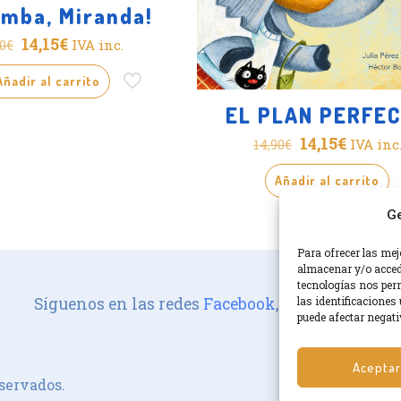
amba, Miranda!
El
El
14,15
€
IVA inc.
0
€
precio
precio
Añadir al carrito
original
actual
EL PLAN PERFE
era:
es:
El
El
14,90€.
14,15€.
14,15
€
IVA inc
14,90
€
precio
precio
Añadir al carrito
original
actual
Ge
era:
es:
14,90€.
14,15€.
Para ofrecer las mej
almacenar y/o accede
tecnologías nos per
las identificaciones 
Síguenos en las redes
Facebook
,
Instagram
.
puede afectar negati
Aceptar
servados.