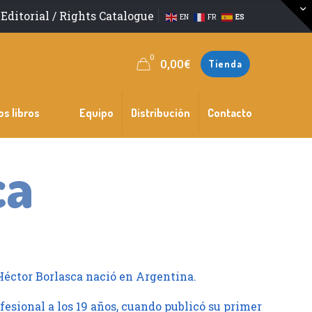
Editorial / Rights Catalogue
EN
FR
ES
0
0,00
€
Tienda
os libros
Equipo
Distribución
Contacto
ca
 Héctor Borlasca nació en Argentina.
fesional a los 19 años, cuando publicó su primer